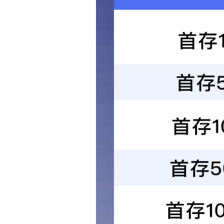
集团新闻
公示公告
行业资讯
热烈祝贺中国燃料河北涞源运通加油站开业大吉
2023-10-20