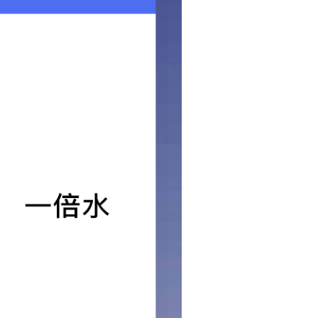
查看更多+
QQ
官方
热烈祝贺中国燃料河北涞源运通加油站开业大吉！
热烈祝贺中国燃料河南兰考东方运输公司加油站开业大吉！
遮不住的喜悦——bw必威西汉姆联官方网站春节慰问一线员工
官方
热烈祝贺中国燃料（河北）及时雨加油站开业大吉！
热烈祝贺中国燃料渔溪加油站（四川资中）开业大吉！
在线
致敬最美劳动者
千里追客 只为退钱
中国燃料加油站开展消防演练活动！
中国燃料加油站开展应急预案演练活动
中国燃料加油站开展“防汛、防火、防暑、防雷”安全月活动